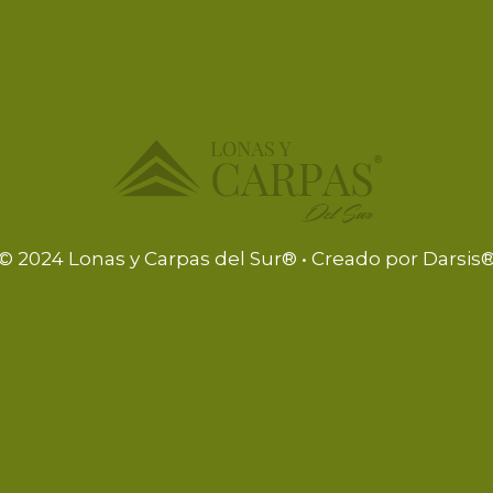
RENTA Y
RENTA Y
E
VENTA DE
VENTA DE
IO
MOBILIARIO
CALENTADORE
E
VINTAGE
S
VER MÁS
VER MÁS
© 2024 Lonas y Carpas del Sur® • Creado por
Darsis