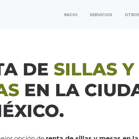
INICIO
SERVICIOS
OTRO
TA DE
SILLAS Y
AS
EN LA CIUD
ÉXICO.
mejor opción de
renta de sillas y mesas en l