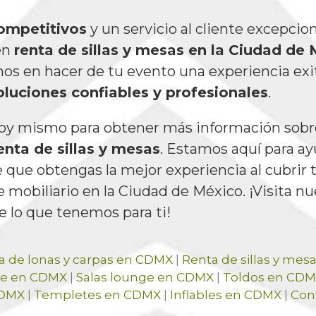
ompetitivos
y un servicio al cliente excepcio
en
renta de sillas y mesas en la Ciudad de
 en hacer de tu evento una experiencia exi
oluciones confiables y profesionales
.
oy mismo para obtener más información sobr
enta de sillas y mesas
. Estamos aquí para ay
 que obtengas la mejor experiencia al cubrir 
 mobiliario en la Ciudad de México. ¡Visita nu
 lo que tenemos para ti!
a de lonas y carpas en CDMX
|
Renta de sillas y me
age en CDMX
|
Salas lounge en CDMX
|
Toldos en CD
CDMX
|
Templetes en CDMX
|
Inflables en CDMX
|
Con