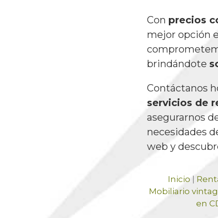
Con
precios c
mejor opción 
comprometemos
brindándote
s
Contáctanos h
servicios de r
asegurarnos de
necesidades de
web y descubre
Inicio
|
Rent
Mobiliario vint
en 