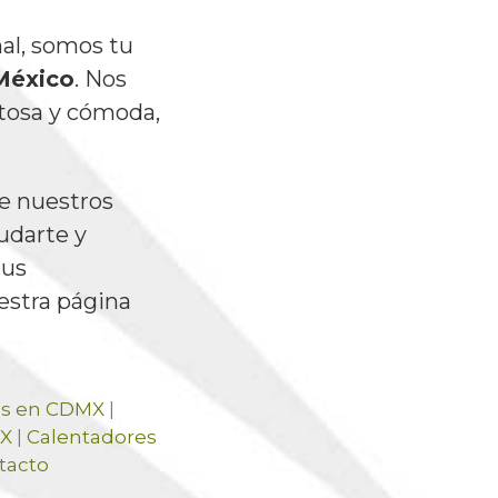
nal, somos tu
 México
. Nos
tosa y cómoda,
e nuestros
udarte y
tus
estra página
sas en CDMX
|
MX
|
Calentadores
tacto