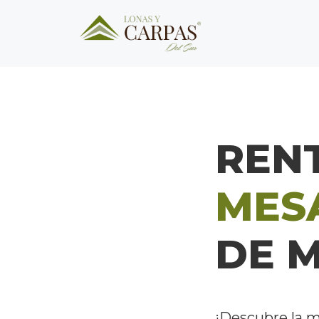
REN
MES
DE M
¡Descubre la 