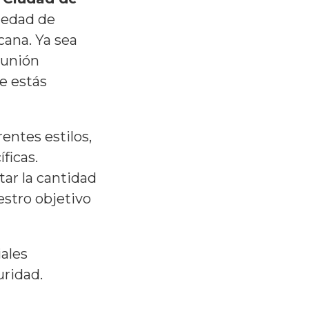
iedad de
cana. Ya sea
eunión
e estás
entes estilos,
ficas.
tar la cantidad
estro objetivo
iales
uridad.